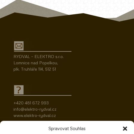
RYDVAL – ELEKTRO s.r.o.
Lomnice nad Popelkou,
plk. Truhláře 114, 512 51
+420 481 672 993
info@elektro-rydval.cz
www.elektro-rydval.cz
Spravovat Souhlas