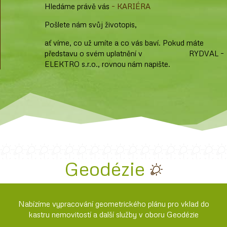
Hledáme právě vás
– KARIÉRA
Pošlete nám svůj životopis,
ať víme, co už umíte a co vás baví. Pokud máte
představu o svém uplatnění v RYDVAL –
ELEKTRO s.r.o., rovnou nám napište.
Geodézie
Nabízíme vypracování geometrického plánu pro vklad do
kastru nemovitostí a další služby v oboru Geodézie