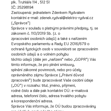
plk. Truhláře 114 , 512 51
IČ: 25298194
Zastoupená: jednatelem Zdenkem Rydvalem
kontaktní e-mail: zdenek.rydval@elektro-rydval.cz
(„Správce“)
Správce v souladu s platnými právními předpisy, tj. se
zákonem č. 110/2019 Sb. (z. o
zpracování osobních údajů) a také s nařízením
Evropského parlamentu a Rady EU 2016/679 o
ochraně fyzických osob v souvislosti se zpracováním
osobních údajů a o volném pohybu
těchto údajů (dále jen „nařízení“ nebo „GDPR“) Vás
tímto informuje, že pro plnění smlouvy,
splnění zákonné povinnosti, nebo pro účely
oprávněného zájmu Správce („Právní důvod
zpracování“) bude zpracovávat Vaše osobní údaje
(„OÚ“) v rozsahu: titul, jméno, příjmení,
rodné číslo a dále pak kontaktní OÚ: e-mailová
adresa, telefonní číslo, adresa trvalého pobytu
a korespondenční adresa.
Správce Vás informuje, že OÚ budou zpracovávány