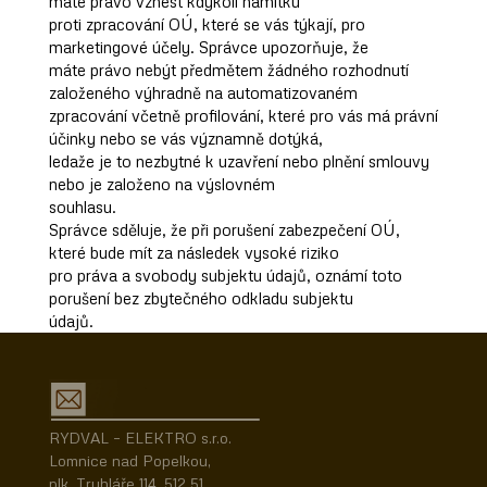
máte právo vznést kdykoli námitku
proti zpracování OÚ, které se vás týkají, pro
marketingové účely. Správce upozorňuje, že
máte právo nebýt předmětem žádného rozhodnutí
založeného výhradně na automatizovaném
zpracování včetně profilování, které pro vás má právní
účinky nebo se vás významně dotýká,
ledaže je to nezbytné k uzavření nebo plnění smlouvy
nebo je založeno na výslovném
souhlasu.
Správce sděluje, že při porušení zabezpečení OÚ,
které bude mít za následek vysoké riziko
pro práva a svobody subjektu údajů, oznámí toto
porušení bez zbytečného odkladu subjektu
údajů.
RYDVAL – ELEKTRO s.r.o.
Lomnice nad Popelkou,
plk. Truhláře 114, 512 51