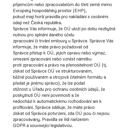
příjemcům nebo zpracovatelům do třetí země mimo
Evropský hospodářský prostor (EHP),
pokud mají horší pravidla pro nakládání s osobními
údaji než Česká republika.
Správce Vás informuje, že OÚ uloží po dobu nezbytně
nutnou pro splnění daného účelu
zpracování či trvání smlouvy u Správce. Správce Vás
informuje, že máte právo požadovat od
Správce přístup k OÚ, jejich opravu nebo výmaz,
omezení zpracování nebo vznést námitku
proti zpracování a právo na přenositelnost OÚ (tj.
získat od Správce OÚ ve strukturovaném,
běžně používaném a strojově čitelném formátu a
předat je jinému správci), že lze podat
stížnost u Úřadu pro ochranu osobních údajů, že
poskytnutí OÚ není povinností a že
nedochází k automatickému rozhodování ani k
profilování. Správce sděluje, že máte právo
získat od Správce potvrzení, zda OÚ jsou či nejsou
zpracovávány. Pravidla se řídí nařízením
GDPR a související legislativou.