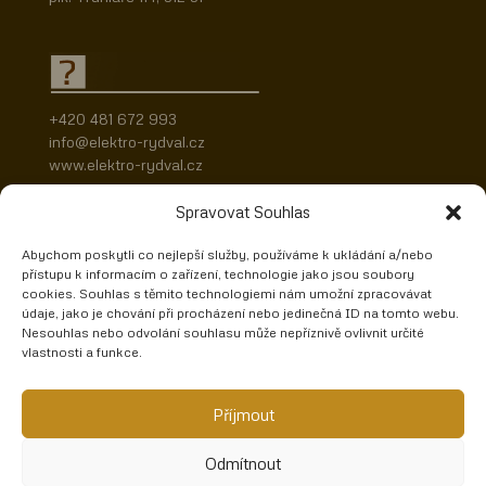
+420 481 672 993
info@elektro-rydval.cz
www.elektro-rydval.cz
Spravovat Souhlas
Abychom poskytli co nejlepší služby, používáme k ukládání a/nebo
přístupu k informacím o zařízení, technologie jako jsou soubory
cookies. Souhlas s těmito technologiemi nám umožní zpracovávat
údaje, jako je chování při procházení nebo jedinečná ID na tomto webu.
Nesouhlas nebo odvolání souhlasu může nepříznivě ovlivnit určité
vlastnosti a funkce.
Příjmout
Domů
Elektromontáže
Geodézie
Projekce
Kariéra
Výběr realizací
Odmítnout
Dokumenty
Protlaky
Kontaktujte nás