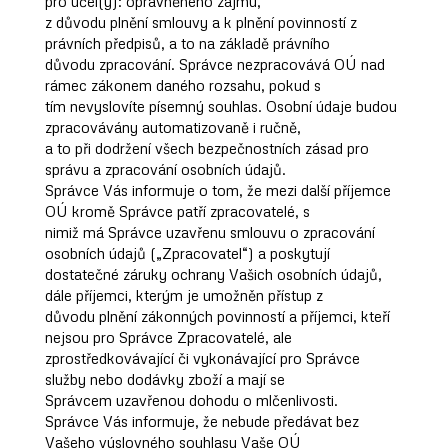
pro účel(y): oprávněného zájmu,
z důvodu plnění smlouvy a k plnění povinností z
právních předpisů, a to na základě právního
důvodu zpracování. Správce nezpracovává OÚ nad
rámec zákonem daného rozsahu, pokud s
tím nevyslovíte písemný souhlas. Osobní údaje budou
zpracovávány automatizovaně i ručně,
a to při dodržení všech bezpečnostních zásad pro
správu a zpracování osobních údajů.
Správce Vás informuje o tom, že mezi další příjemce
OÚ kromě Správce patří zpracovatelé, s
nimiž má Správce uzavřenu smlouvu o zpracování
osobních údajů („Zpracovatel“) a poskytují
dostatečné záruky ochrany Vašich osobních údajů,
dále příjemci, kterým je umožněn přístup z
důvodu plnění zákonných povinností a příjemci, kteří
nejsou pro Správce Zpracovatelé, ale
zprostředkovávající či vykonávající pro Správce
služby nebo dodávky zboží a mají se
Správcem uzavřenou dohodu o mlčenlivosti.
Správce Vás informuje, že nebude předávat bez
Vašeho výslovného souhlasu Vaše OÚ