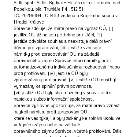
Sídlo spol.: Sídlo: Rydval – Elektro s.r.o. Lomnice nad
Popelkou, plk. Truhláře 114 , 512 51
IČ: 25298194 , C 14113 vedená u Krajského soudu v
Hradci Králové
Správce sděluje, že máte právo na výmaz OÚ, (i)
jestliže OÚ již nejsou potřebné pro Účel, (ii)
jestliže odvoláte souhlas a neexistuje další právní
důvod pro zpracování, (iii) jestliže vznesete
námitky proti zpracovávání OÚ na základě
oprávněného zájmu Správce nebo námitky proti
automatizovanému individuálnímu rozhodování nebo
proti profilování, (iv) jestliže OÚ byly
zpracovávány protiprávně, (v) jestliže OÚ musí být
vymazány ke splnění právní povinnosti,
(vi) jestliže OÚ byly shromážděny v souvislosti s
nabídkou služeb informační společnosti.
Správce výslovně upozorňuje, že máte právo vznést
kdykoli námitku proti zpracování OÚ,
které se vás týkají, a byly získány ke splnění úkolu ve
veřejném zájmu nebo na základě
oprávněného zájmu Správce, včetně profilování. Dále