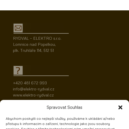
RYDVAL – ELEKTRO s.r.o.
Lomnice nad Popelkou,
plk. Truhláře 114, 512 51
+420 481 672 993
info@elektro-rydval.cz
www.elektro-rydval.cz
Spravovat Souhlas
Abychom poskytli co nejlepší služby, používáme k ukládání a/nebo
přístupu k informacím o zařízení, technologie jako jsou soubory
cookies. Souhlas s těmito technologiemi nám umožní zpracovávat